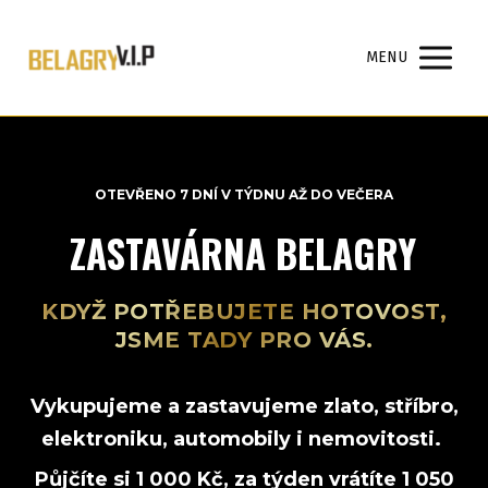
MENU
OTEVŘENO 7 DNÍ V TÝDNU AŽ DO VEČERA
ZASTAVÁRNA BELAGRY
KDYŽ POTŘEBUJETE HOTOVOST,
JSME TADY PRO VÁS.
Vykupujeme a zastavujeme zlato, stříbro,
elektroniku, automobily i nemovitosti.
Půjčíte si 1 000 Kč, za týden vrátíte 1 050