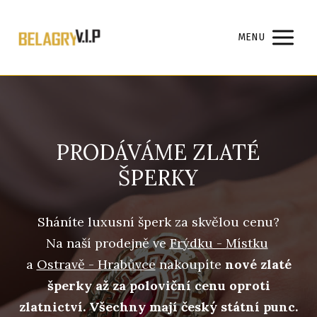
MENU
PRODÁVÁME ZLATÉ
ŠPERKY
Sháníte luxusní šperk za skvělou cenu?
Na naší prodejně ve
Frýdku - Místku
a
Ostravě - Hrabůvce
nakoupíte
nové zlaté
šperky až za poloviční cenu oproti
zlatnictví. Všechny mají český státní punc.