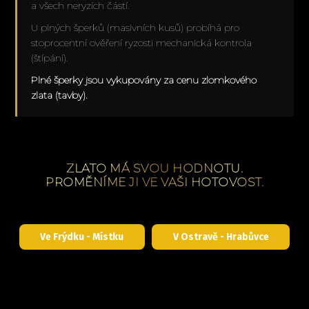
a všech neryzích částí.
U plných šperků (masivních kusů) probíhá pro
stoprocentní ověření ryzosti mechanická kontrola
(štípání).
Plné šperky jsou vykupovány za cenu zlomkového
zlata (tavby).
ZLATO MÁ SVOU HODNOTU.
PROMĚNÍME JI VE VAŠI HOTOVOST.
Ve Frýdku - Místku
V Ostravě - Hrabůvce