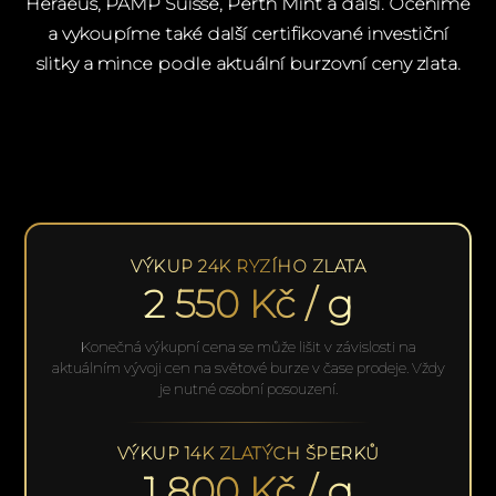
Heraeus, PAMP Suisse, Perth Mint a další. Oceníme
a vykoupíme také další certifikované investiční
slitky a mince podle aktuální burzovní ceny zlata.
VÝKUP 24K RYZÍHO ZLATA
2 550
Kč / g
Konečná výkupní cena se může lišit v závislosti na
aktuálním vývoji cen na světové burze v čase prodeje. Vždy
je nutné osobní posouzení.
VÝKUP 14K ZLATÝCH ŠPERKŮ
1 800
Kč / g