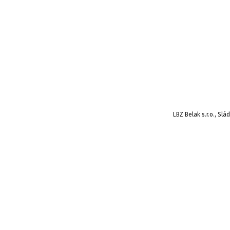
LBZ Belak s.r.o., Sl