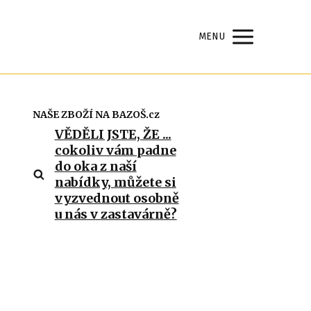
MENU
NAŠE ZBOŽÍ NA BAZOŠ.cz
u
VĚDĚLI JSTE, ŽE ...
cokoliv vám padne
do oka z naší
nabídky, můžete si
vyzvednout osobně
u nás v zastavárně?