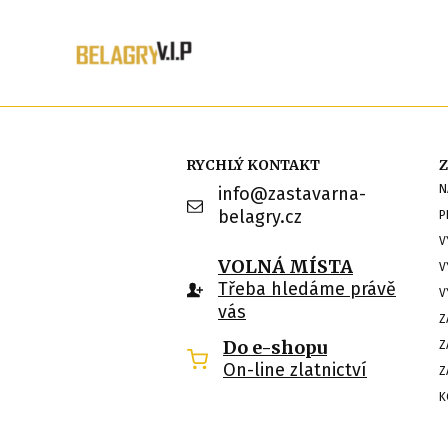
RYCHLÝ KONTAKT
Z
N
info@zastavarna-
belagry.cz
P
V
VOLNÁ MÍSTA
V
Třeba hledáme právě
V
vás
Z
Do e-shopu
Z
On-line zlatnictví
Z
K