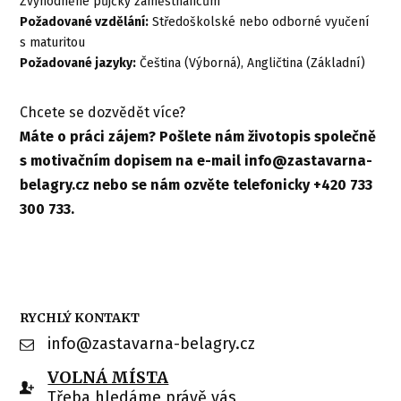
Zvýhodněné půjčky zaměstnancům
Požadované vzdělání:
Středoškolské nebo odborné vyučení
s maturitou
Požadované jazyky:
Čeština (Výborná), Angličtina (Základní)
Chcete se dozvědět více?
Máte o práci zájem? P
ošlete nám životopis společně
s motivačním dopisem na e-mail info@zastavarna-
belagry.cz nebo se nám ozvěte telefonicky +420 733
300 733.
RYCHLÝ KONTAKT
info@zastavarna-belagry.cz
VOLNÁ MÍSTA
Třeba hledáme právě vás