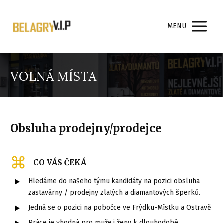
MENU
VOLNÁ MÍSTA
Obsluha prodejny/prodejce
CO VÁS ČEKÁ
Hledáme do našeho týmu kandidáty na pozici obsluha
zastavárny / prodejny zlatých a diamantových šperků.
Jedná se o pozici na pobočce ve Frýdku-Místku a Ostravě
Práce je vhodná pro muže i ženy k dlouhodobé