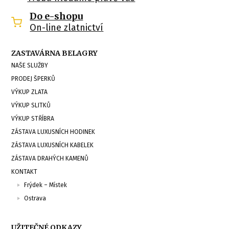
Do e-shopu
On-line zlatnictví
ZASTAVÁRNA BELAGRY
NAŠE SLUŽBY
PRODEJ ŠPERKŮ
VÝKUP ZLATA
VÝKUP SLITKŮ
VÝKUP STŘÍBRA
ZÁSTAVA LUXUSNÍCH HODINEK
ZÁSTAVA LUXUSNÍCH KABELEK
ZÁSTAVA DRAHÝCH KAMENŮ
KONTAKT
Frýdek – Místek
Ostrava
UŽITEČNÉ ODKAZY